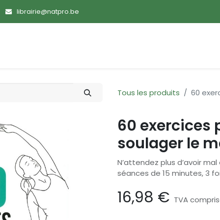
librairie@natpro.be
ences
Promotions
Nouveautés
Devenir membre
Tous les produits
60 exer
60 exercices 
soulager le m
N’attendez plus d’avoir mal
séances de 15 minutes, 3 fo
16,98
€
TVA compri