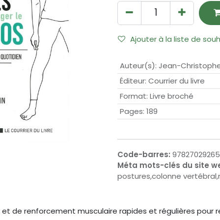
Ajouter à la liste de sou
Auteur(s)
:
Jean-Christophe 
Éditeur
:
Courrier du livre
Format
:
Livre broché
Pages
:
189
Code-barres:
97827029265
Méta mots-clés du site w
postures,colonne vertébral
 et de renforcement musculaire rapides et régulières pour re