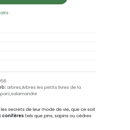
haits
956
eb:
arbres,Arbres les petits livres de la
et,parc,salamandre
les secrets de leur mode de vie, que ce soit
ux conifères
tels que pins, sapins ou cèdres