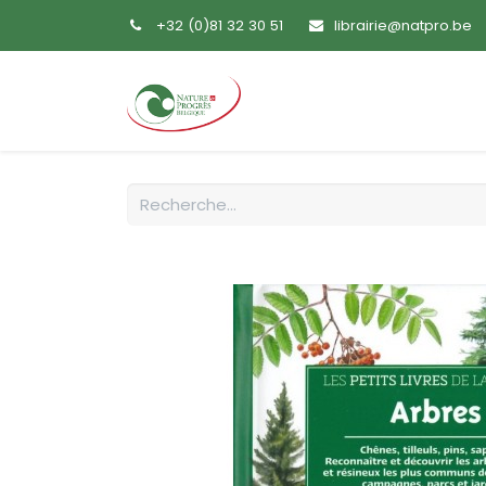
+32 (0)81 32 30 51
librairie@natpro.be
Accueil
Livres
Sem