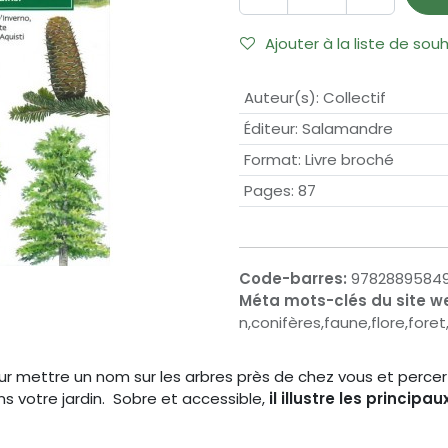
Ajouter à la liste de sou
Auteur(s)
:
Collectif
Éditeur
:
Salamandre
Format
:
Livre broché
Pages
:
87
Code-barres:
9782889584
Méta mots-clés du site w
n,conifères,faune,flore,for
r mettre un nom sur les arbres près de chez vous et percer 
s votre jardin. Sobre et accessible,
il illustre les principa