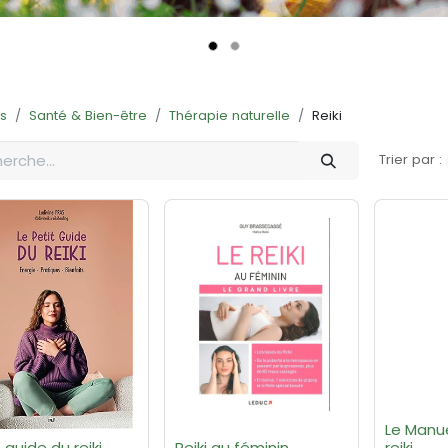
ts
Santé & Bien-être
Thérapie naturelle
Reiki
Trier par :
Le Manu
 guide du reiki
Reiki au féminin
reiki