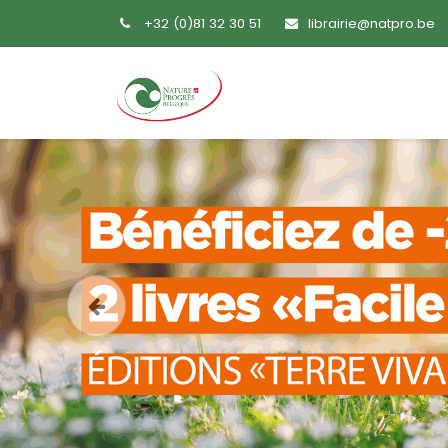
+32 (0)81 32 30 51
librairie@natpro.be
Accueil
Livres
Sem
Précedent