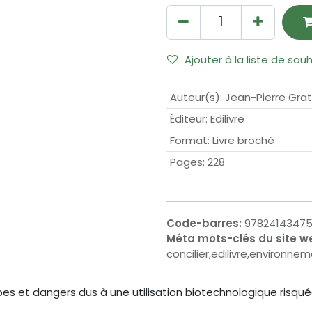
Ajouter à la liste de sou
Auteur(s)
:
Jean-Pierre Grat
Éditeur
:
Edilivre
Format
:
Livre broché
Pages
:
228
Code-barres:
9782414347
Méta mots-clés du site w
concilier,edilivre,environn
es et dangers dus à une utilisation biotechnologique risqu