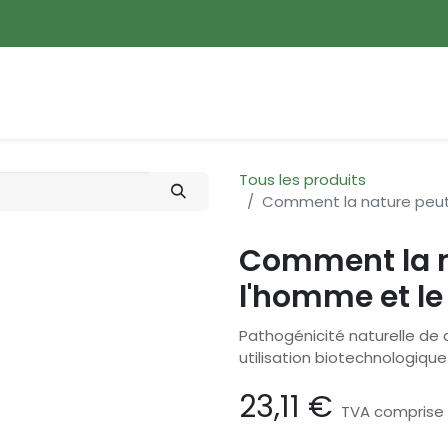
ences
Promotions
Nouveautés
Devenir membre
Tous les produits
Comment la nature peut 
Comment la n
l'homme et l
Pathogénicité naturelle de 
utilisation biotechnologiqu
23,11
€
TVA comprise