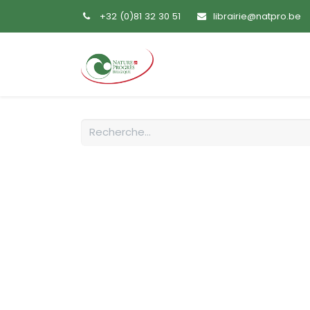
+32 (0)81 32 30 51
librairie@natpro.be
Accueil
Livres
Sem