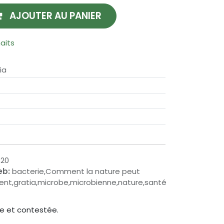
AJOUTER AU PANIER
haits
ia
520
eb:
bacterie,Comment la nature peut
ement,gratia,microbe,microbienne,nature,santé
ée et contestée.