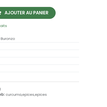
AJOUTER AU PANIER
haits
 Buronzo
1
eb:
curcuma,epices,epices