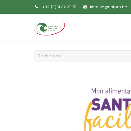
+32 (0)81 32 30 51
librairie@natpro.be
Accueil
Livres
Sem