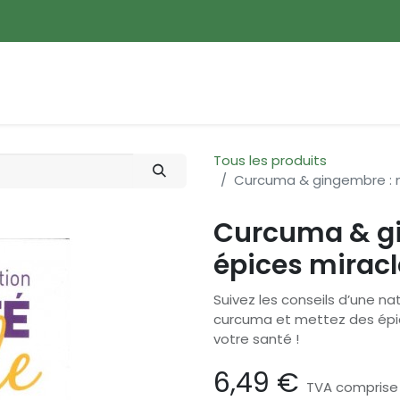
ences
Promotions
Nouveautés
Devenir membre
Tous les produits
Curcuma & gingembre : m
Curcuma & g
épices miracle
Suivez les conseils d’une n
curcuma et mettez des épic
votre santé !
6,49
€
TVA comprise