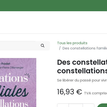
ences
Promotions
Nouveautés
Devenir membre
Tous les produits
Des constellations famili
Des constella
constellation
Se libérer du passé pour vi
16,93
€
TVA compris