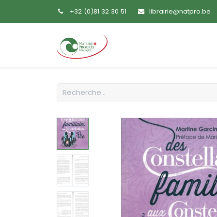
+32 (0)81 32 30 51
librairie@natpro.be
Accueil
Livres
Sem