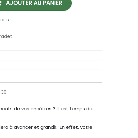
AJOUTER AU PANIER
haits
Fradet
430
ments de vos ancêtres ? Il est temps de
dera à avancer et grandir. En effet, votre