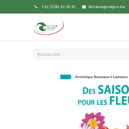
+32 (0)81 32 30 51
librairie@natpro.be
Accueil
Livres
Sem