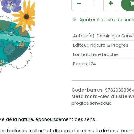
Ajouter à la liste de sou
Auteur(s)
:
Dominique Sonve
Éditeur
:
Nature & Progrès
Format
:
Livre broché
Pages
:
124
Code-barres:
97829303864
Méta mots-clés du site w
progres,sonveaux
 vie de la nature, épanouissement des sens...
es faciles de culture et dispense les conseils de base pour 