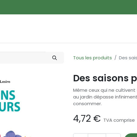
ences
Promotions
Nouveautés
Devenir membre
Tous les produits
Des sais
Des saisons po
Même ceux qui ne cultivent 
au jardin dépasse infiniment
consommer.
4,72
€
TVA comprise