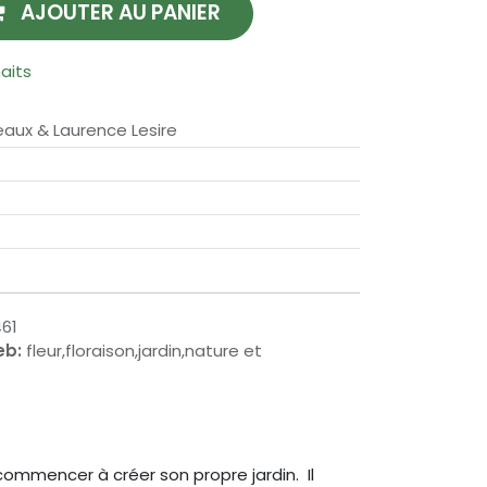
AJOUTER AU PANIER
haits
aux & Laurence Lesire
61
eb:
fleur,floraison,jardin,nature et
commencer à créer son propre jardin. Il