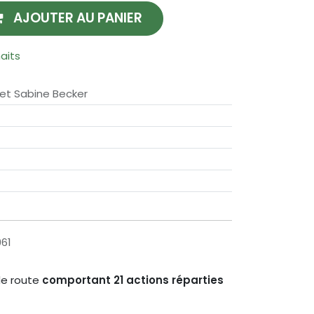
AJOUTER AU PANIER
haits
 et Sabine Becker
61
 de route
comportant 21 actions réparties