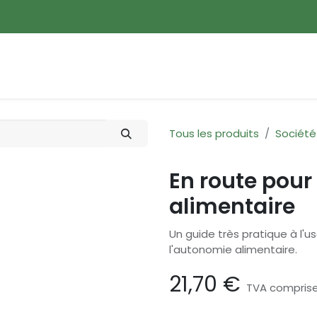
ences
Promotions
Nouveautés
Devenir membre
Tous les produits
Société
En route pour
alimentaire
Un guide très pratique à l'usa
l'autonomie alimentaire.
21,70
€
TVA compris