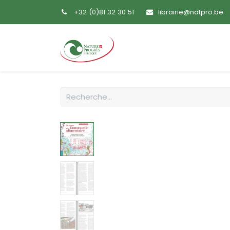
+32 (0)81 32 30 51
librairie@natpro.be
Accueil
Livres
Sem