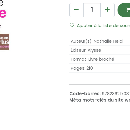
Ajouter à la liste de sou
Auteur(s)
:
Nathalie Helal
Éditeur
:
Alysse
Format
:
Livre broché
Pages
:
210
Code-barres:
97823621703
Méta mots-clés du site w