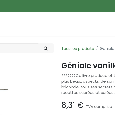
ences
Promotions
Nouveautés
Devenir membre
Tous les produits
Géniale 
Géniale vanil
???????Ce livre pratique et 
plus beaux aspects, de son hi
l’alchimie, tous ses secrets
recettes sucrées et salées ..
8,31
€
TVA comprise