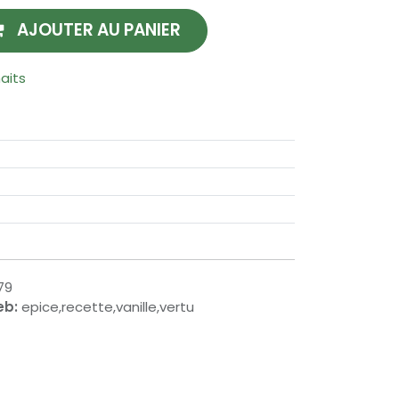
AJOUTER AU PANIER
haits
79
eb:
epice,recette,vanille,vertu