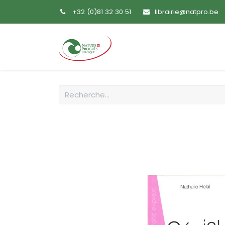
+32 (0)81 32 30 51
librairie@natpro.be
Accueil
Livres
Sem