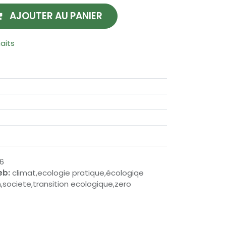
AJOUTER AU PANIER
haits
6
eb:
climat,ecologie pratique,écologiqe
,societe,transition ecologique,zero