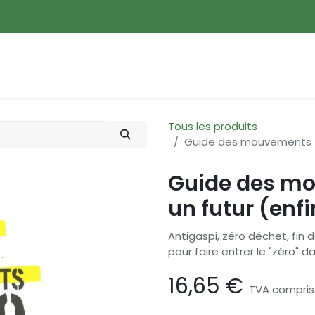
ences
Promotions
Nouveautés
Devenir membre
Tous les produits
Guide des mouvements zé
Guide des mo
un futur (enfi
Antigaspi, zéro déchet, fin d
pour faire entrer le "zéro" 
16,65
€
TVA compri