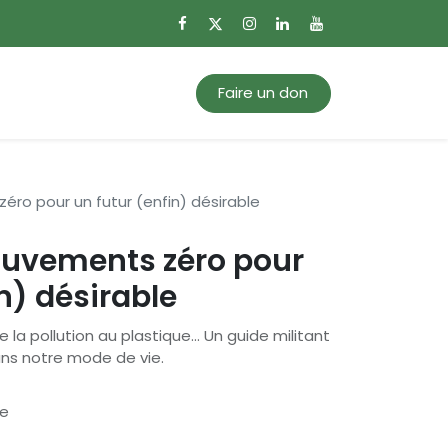
0
Mon panier
Faire un don
ro pour un futur (enfin) désirable
uvements zéro pour
n) désirable
e la pollution au plastique... Un guide militant
dans notre mode de vie.
se