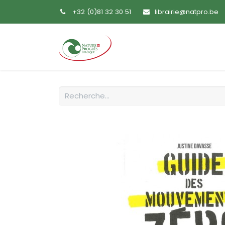
+32 (0)81 32 30 51
librairie@natpro.be
Accueil
Livres
Sem