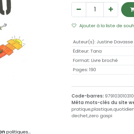
Ajouter à la liste de sou
Auteur(s)
:
Justine Davasse
Éditeur
:
Tana
Format
:
Livre broché
Pages
:
190
Code-barres:
979103010310
Méta mots-clés du site w
pratique,plastique,quotidien
dechet,zero gaspi
ion
politiques...