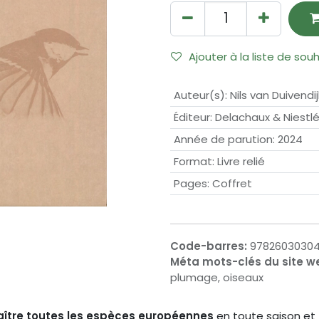
Ajouter à la liste de sou
Auteur(s)
:
Nils van Duivendij
Éditeur
:
Delachaux & Niestl
Année de parution
:
2024
Format
:
Livre relié
Pages
:
Coffret
Code-barres:
9782603030
Méta mots-clés du site w
plumage, oiseaux
ître toutes les espèces européennes
en toute saison et 