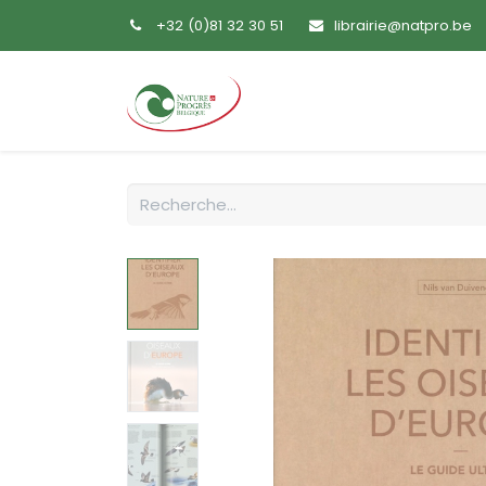
+32 (0)81 32 30 51
librairie@natpro.be
Accueil
Livres
Sem