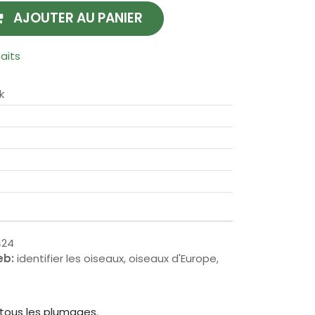
AJOUTER AU PANIER
haits
k
é
424
eb:
identifier les oiseaux, oiseaux d'Europe,
tous les plumages.