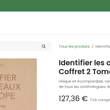
ences
Promotions
Nouveautés
Devenir membre
Tous les produits
Identifi
Identifier les
Coffret 2 Tom
Unique et incomparable, cet
de tous les ornithologues, 
127,36
€
TVA compr