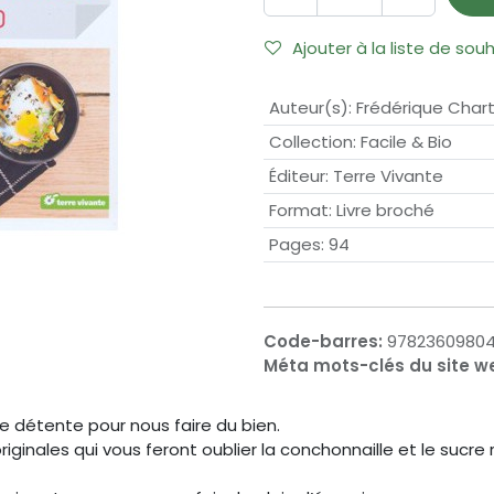
Ajouter à la liste de sou
Auteur(s)
:
Frédérique Char
Collection
:
Facile & Bio
Éditeur
:
Terre Vivante
Format
:
Livre broché
Pages
:
94
Code-barres:
9782360980
Méta mots-clés du site w
e détente pour nous faire du bien.
ginales qui vous feront oublier la conchonnaille et le sucre 