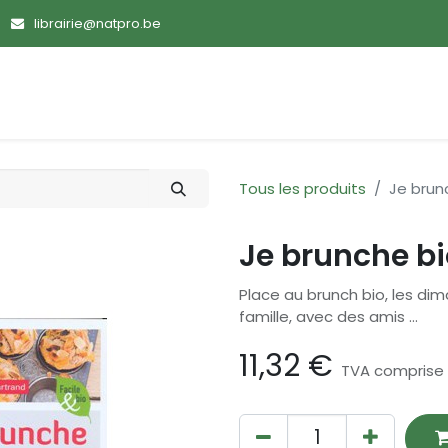
librairie@natpro.be
ences
Promotions
Nouveautés
Devenir membre
Tous les produits
Je brun
Je brunche bi
Place au brunch bio, les di
famille, avec des amis …
11,32
€
TVA comprise