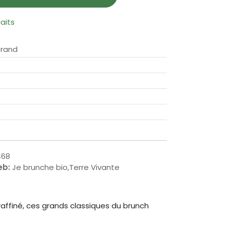
haits
trand
468
eb:
Je brunche bio,Terre Vivante
raffiné, ces grands classiques du brunch