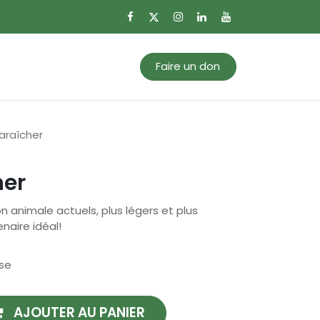
0
Mon panier
Faire un don
araîcher
her
on animale actuels, plus légers et plus
naire idéal!
se
AJOUTER AU PANIER