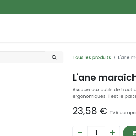
ences
Promotions
Nouveautés
Devenir membre
Tous les produits
L'ane m
L'ane maraîc
Associé aux outils de tracti
ergonomiques, il est le parte
23,58
€
TVA compri