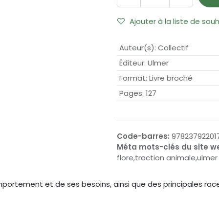
Ajouter à la liste de sou
Auteur(s)
:
Collectif
Éditeur
:
Ulmer
Format
:
Livre broché
Pages
:
127
Code-barres:
97823792201
Méta mots-clés du site w
flore,traction animale,ulmer
ortement et de ses besoins, ainsi que des principales races, 