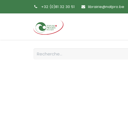
+32 (0)81 32 30 51
librairie@natpro.be
Accueil
Livres
Sem