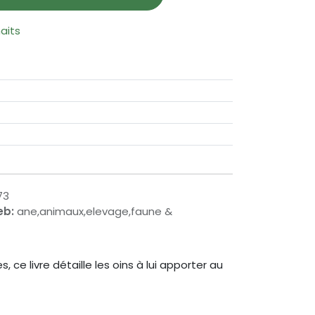
haits
73
eb:
ane,animaux,elevage,faune &
ce livre détaille les oins à lui apporter au