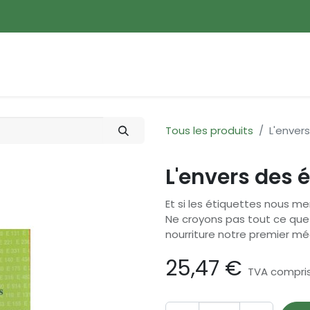
ences
Promotions
Nouveautés
Devenir membre
Tous les produits
L'enver
L'envers des 
Et si les étiquettes nous me
Ne croyons pas tout ce que 
nourriture notre premier m
25,47
€
TVA compri