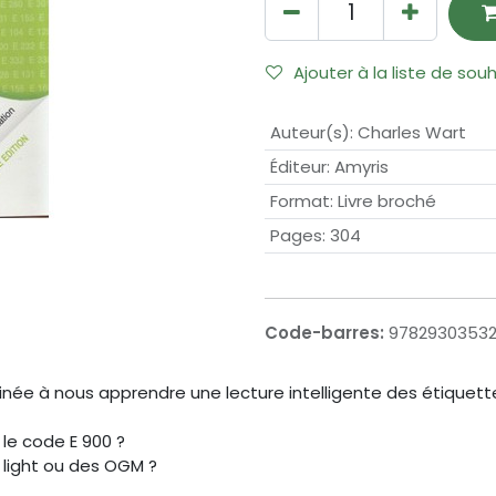
Ajouter à la liste de sou
Auteur(s)
:
Charles Wart
Éditeur
:
Amyris
Format
:
Livre broché
Pages
:
304
Code-barres:
9782930353
née à nous apprendre une lecture intelligente des étiquettes
 le code E 900 ?
 light ou des OGM ?