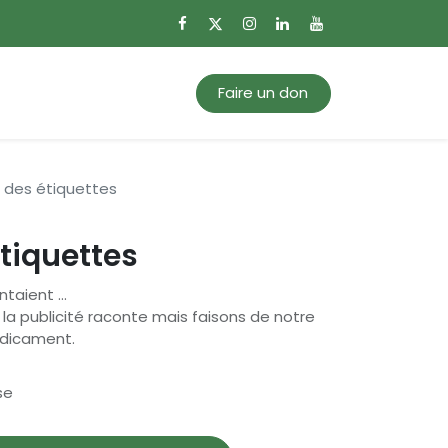
0
Mon panier
Faire un don
s des étiquettes
étiquettes
ntaient …
la publicité raconte mais faisons de notre
édicament.
se