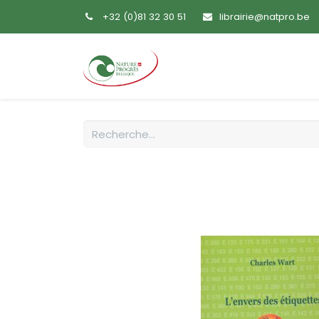
+32 (0)81 32 30 51
librairie@natpro.be
Accueil
Livres
Sem