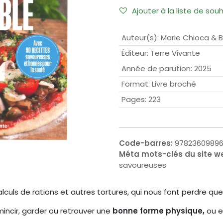
Ajouter à la liste de sou
Auteur(s)
:
Marie Chioca & Br
Éditeur
:
Terre Vivante
Année de parution
:
2025
Format
:
Livre broché
Pages
:
223
Code-barres:
97823609896
Méta mots-clés du site w
savoureuses
lculs de rations et autres tortures, qui nous font perdre q
 mincir, garder ou retrouver une
bonne forme physique,
ou e
.