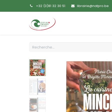
+32 (0)81 32 30 51
librairie@natpro.be
Accueil
Livres
Sem