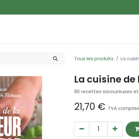
ences
Promotions
Nouveautés
Devenir membre
Tous les produits
La cuis
La cuisine de
90 recettes savoureuses et
21,70
€
TVA compris