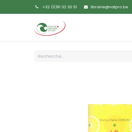
+32 (0)81 32 30 51
librairie@natpro.be
Accueil
Livres
Sem