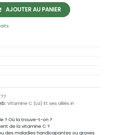
AJOUTER AU PANIER
haits
777
eb:
Vitamine C (La) Et ses alliés in
le ? Où la trouve-t-on ?
ent de la vitamine C ?
e ou des maladies handicapantes ou graves