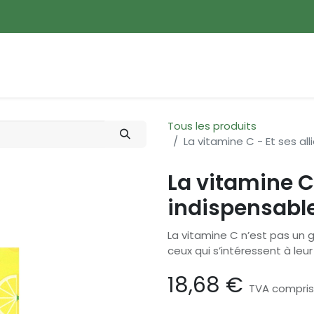
ences
Promotions
Nouveautés
Devenir membre
Tous les produits
La vitamine C - Et ses al
La vitamine C 
indispensable
La vitamine C n’est pas un 
ceux qui s’intéressent à leur
18,68
€
TVA compri