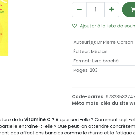
Ajouter à la liste de sou
Auteur(s)
:
Dr Pierre Corson
Éditeur
:
Médicis
Format
:
Livre broché
Pages
:
283
Code-barres:
9782853274
Méta mots-clés du site w
nature de la
vitamine C
? A quoi sert-elle ? Comment agit-el
partielle entraîne-t-elle ? Que peut-on attendre concrètem
itement des affections banales comme le rhume et la fatigu