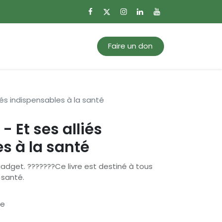
0
Mon panier
Faire un don
liés indispensables à la santé
- Et ses alliés
s à la santé
gadget. ???????Ce livre est destiné à tous
 santé.
se