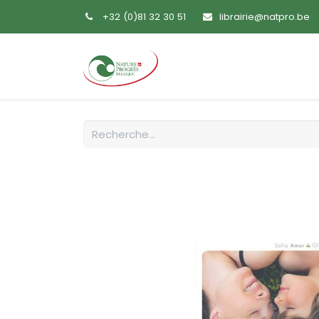
+32 (0)81 32 30 51
librairie@natpro.be
Accueil
Livres
Sem