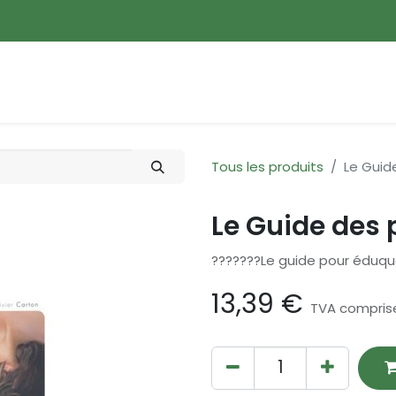
ences
Promotions
Nouveautés
Devenir membre
Tous les produits
Le Guid
Le Guide des 
???????Le guide pour éduque
13,39
€
TVA compris