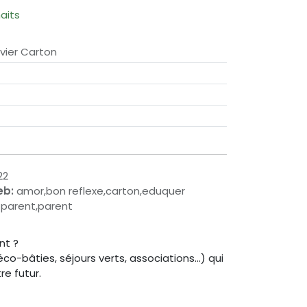
haits
ivier Carton
22
eb:
amor,bon reflexe,carton,eduquer
e parent,parent
nt ?
co-bâties, séjours verts, associations…) qui
e futur.