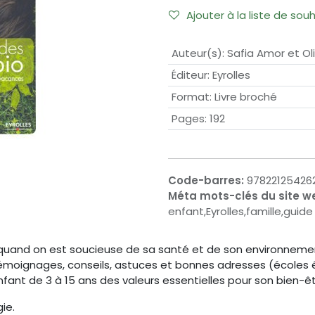
Ajouter à la liste de sou
Auteur(s)
:
Safia Amor et Ol
Éditeur
:
Eyrolles
Format
:
Livre broché
Pages
:
192
Code-barres:
97822125426
Méta mots-clés du site w
enfant,Eyrolles,famille,guid
quand on est soucieuse de sa santé et de son environneme
témoignages, conseils, astuces et bonnes adresses (écoles é
ant de 3 à 15 ans des valeurs essentielles pour son bien-êtr
ie.