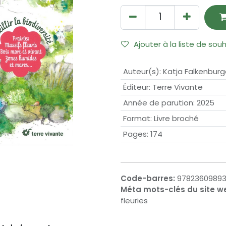
Ajouter à la liste de sou
Auteur(s)
:
Katja Falkenburg
Éditeur
:
Terre Vivante
Année de parution
:
2025
Format
:
Livre broché
Pages
:
174
Code-barres:
9782360989
Méta mots-clés du site w
fleuries