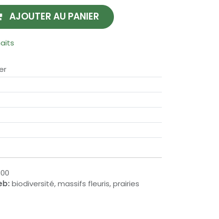
AJOUTER AU PANIER
haits
er
300
eb:
biodiversité, massifs fleuris, prairies