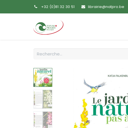
+32 (0)81 32 30 51
librairie@natpro.be
Accueil
Livres
Sem