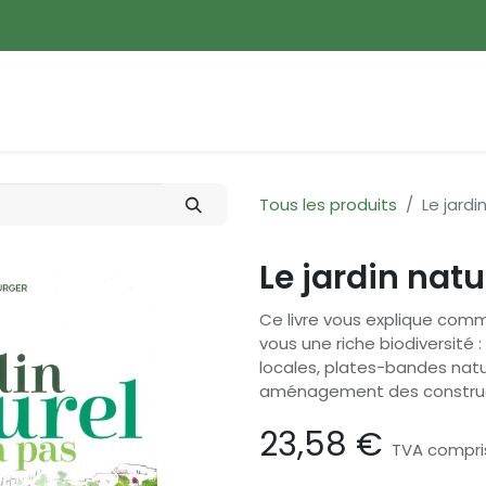
ences
Promotions
Nouveautés
Devenir membre
Tous les produits
Le jardi
Le jardin natu
Ce livre vous explique com
vous une riche biodiversité 
locales, plates-bandes natur
aménagement des constru
23,58
€
TVA compri