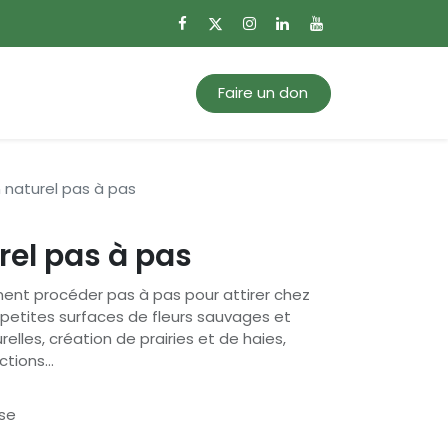
0
Mon panier
Faire un don
n naturel pas à pas
rel pas à pas
ment procéder pas à pas pour attirer chez
: petites surfaces de fleurs sauvages et
elles, création de prairies et de haies,
ctions…
se