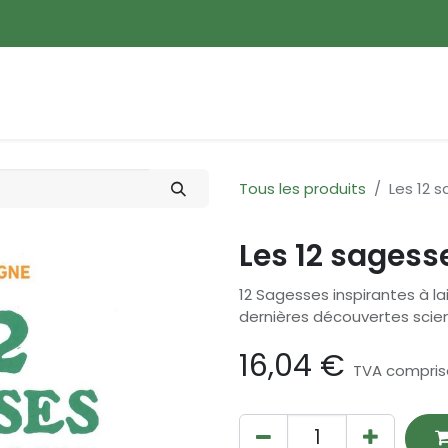
ences
Promotions
Nouveautés
Devenir membre
Tous les produits
Les 12 
Les 12 sages
12 Sagesses inspirantes à la
dernières découvertes scie
16,04
€
TVA compris