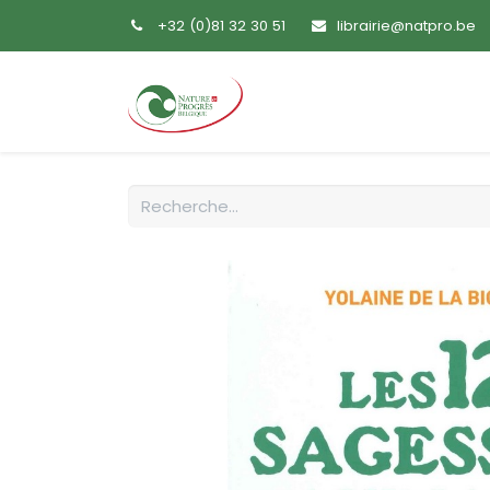
+32 (0)81 32 30 51
librairie@natpro.be
Accueil
Livres
Sem