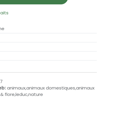
haits
gne
47
eb:
animaux,animaux domestiques,animaux
& flore,leduc,nature