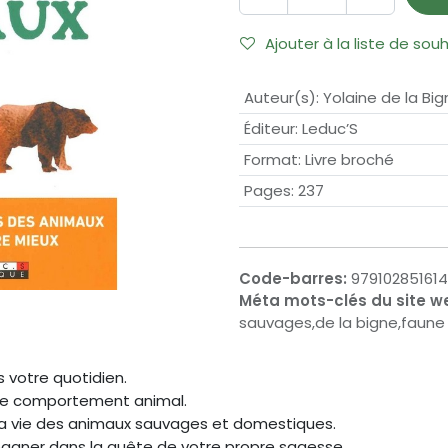
Ajouter à la liste de sou
Auteur(s)
:
Yolaine de la Bi
Éditeur
:
Leduc’S
Format
:
Livre broché
Pages
:
237
Code-barres:
97910285161
Méta mots-clés du site w
sauvages,de la bigne,faune 
s votre quotidien.
r le comportement animal.
 la vie des animaux sauvages et domestiques.
gner dans la quête de votre propre sagesse.