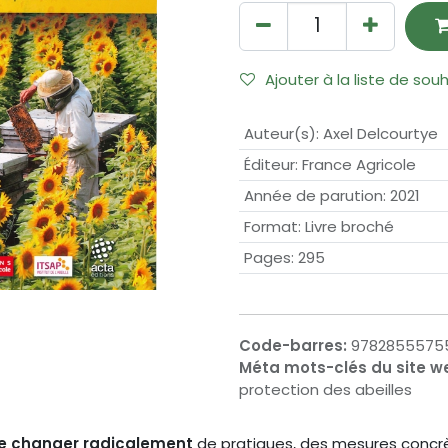
Ajouter à la liste de sou
Auteur(s)
:
Axel Delcourtye
Éditeur
:
France Agricole
Année de parution
:
2021
Format
:
Livre broché
Pages
:
295
Code-barres:
9782855575
Méta mots-clés du site w
protection des abeilles
de changer radicalement
de pratiques, des mesures concrè