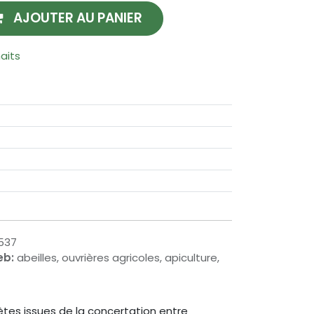
AJOUTER AU PANIER
haits
537
eb:
abeilles, ouvrières agricoles, apiculture,
tes issues de la concertation entre