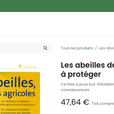
ences
Promotions
Nouveautés
Devenir membre
Tous les produits
Les abei
Les abeilles d
à protéger
Ce livre a pour but d'éclaire
connaissances.
47,64
€
TVA compri