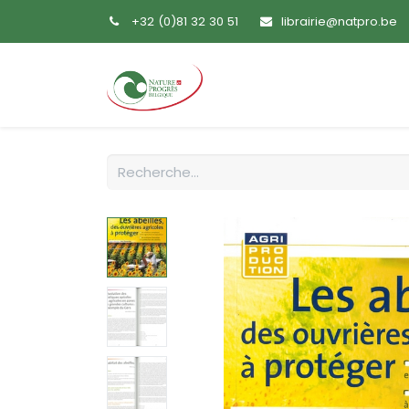
+32 (0)81 32 30 51
librairie@natpro.be
Accueil
Livres
Sem