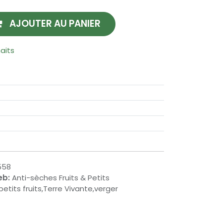
AJOUTER AU PANIER
haits
558
eb:
Anti-sèches Fruits & Petits
s,petits fruits,Terre Vivante,verger