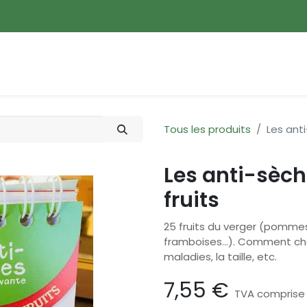
ences
Promotions
Nouveautés
Devenir membre
Tous les produits
Les anti
Les anti-sèche
fruits
25 fruits du verger (pommes, p
framboises...). Comment choi
maladies, la taille, etc.
7,55
€
TVA comprise