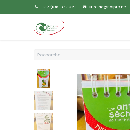
+32 (0)81 32 30 51
librairie@natpro.be
Accueil
Livres
Sem