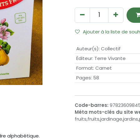
Ajouter à la liste de sou
Auteur(s)
:
Collectif
Éditeur
:
Terre Vivante
Format
:
Carnet
Pages
:
58
Code-barres:
9782360984
Méta mots-clés du site w
fruits,fruits,jardinage,jardin
dre alphabétique.