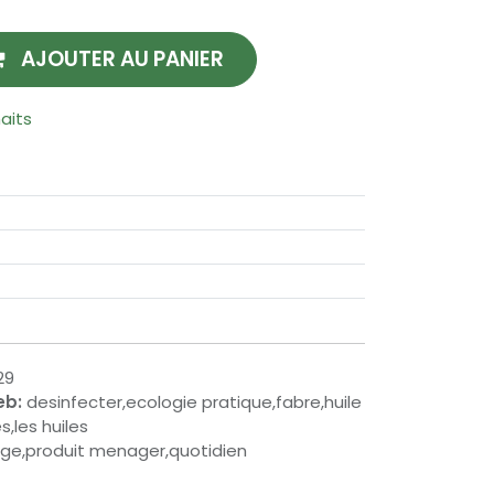
AJOUTER AU PANIER
haits
29
eb:
desinfecter,ecologie pratique,fabre,huile
s,les huiles
age,produit menager,quotidien