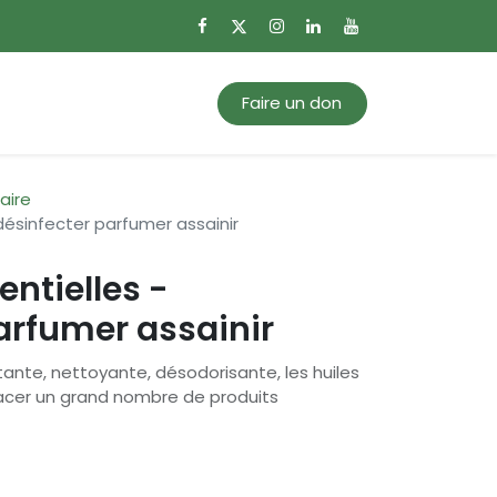
0
Mon panier
Faire un don
aire
 désinfecter parfumer assainir
entielles -
arfumer assainir
tante, nettoyante, désodorisante, les huiles
acer un grand nombre de produits