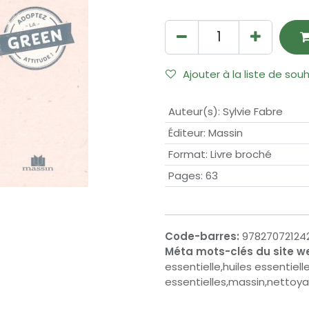
Ajouter à la liste de sou
Auteur(s)
:
Sylvie Fabre
Éditeur
:
Massin
Format
:
Livre broché
Pages
:
63
Code-barres:
97827072124
Méta mots-clés du site w
essentielle,huiles essentielle
essentielles,massin,nettoy