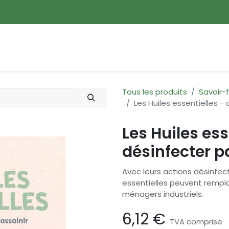
ences
Promotions
Nouveautés
Devenir membre
Tous les produits
Savoir-f
Les Huiles essentielles -
Les Huiles ess
désinfecter p
Avec leurs actions désinfec
essentielles peuvent rempl
ménagers industriels.
6,12
€
TVA comprise