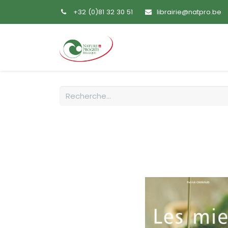
+32 (0)81 32 30 51
librairie@natpro.be
Accueil
Livres
Sem