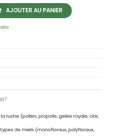
AJOUTER AU PANIER
haits
507
 ruche (pollen, propolis, gelée royale, cire,
r types de miels (monofloraux, polyfloraux,