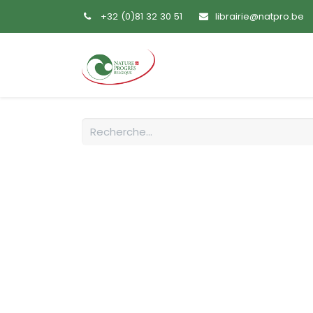
+32 (0)81 32 30 51
librairie@natpro.be
Accueil
Livres
Sem