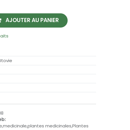
AJOUTER AU PANIER
haits
Utovie
88
eb:
re,medicinale,plantes medicinales,Plantes