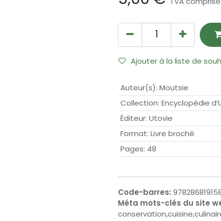
TVA comprise
Ajouter à la liste de sou
Auteur(s)
:
Moutsie
Collection
:
Encyclopédie d’
Éditeur
:
Utovie
Format
:
Livre broché
Pages
:
48
Code-barres:
97828681915
Méta mots-clés du site w
conservation,cuisine,culinai