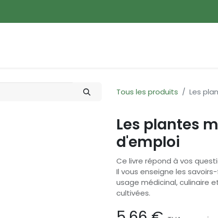
ences
Promotions
Nouveautés
Devenir membre
Tous les produits
Les pla
Les plantes 
d'emploi
Ce livre répond à vos questi
Il vous enseigne les savoirs
usage médicinal, culinaire 
cultivées.
5,66
€