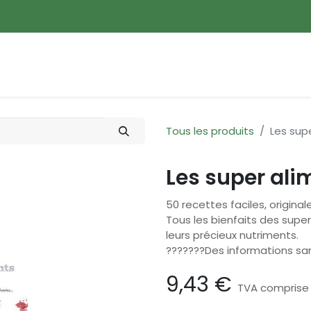
ences
Promotions
Nouveautés
Devenir membre
Tous les produits
Les sup
Les super ali
50 recettes faciles, origin
Tous les bienfaits des supe
leurs précieux nutriments.
???????Des informations sa
9,43
€
TVA comprise