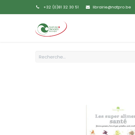
+32 (0)81 32 30 51
librairie@natpro.be
Accueil
Livres
Sem