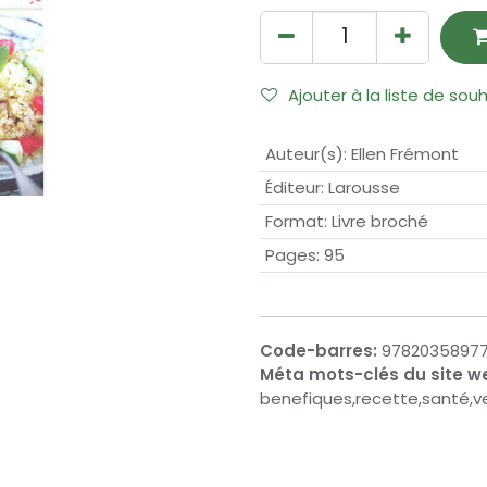
Ajouter à la liste de sou
Auteur(s)
:
Ellen Frémont
Éditeur
:
Larousse
Format
:
Livre broché
Pages
:
95
Code-barres:
9782035897
Méta mots-clés du site w
benefiques,recette,santé,ve