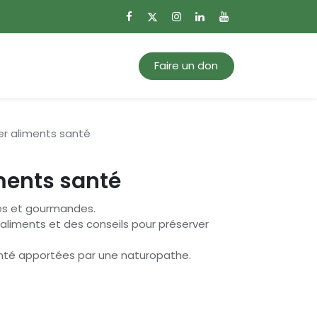
0
Mon panier
Faire un don
er aliments santé
ments santé
ales et gourmandes.
raliments et des conseils pour préserver
nté apportées par une naturopathe.