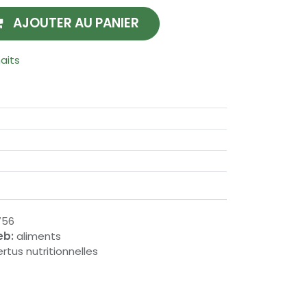
AJOUTER AU PANIER
haits
756
eb:
aliments
rtus nutritionnelles