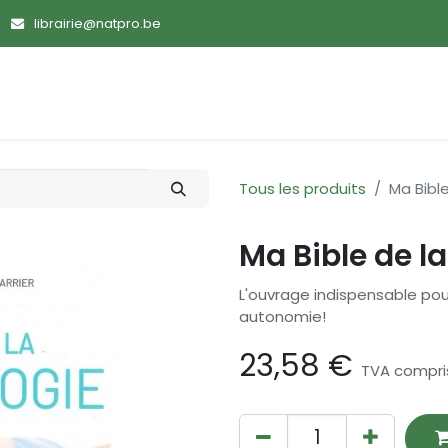
librairie@natpro.be
ences
Promotions
Nouveautés
Devenir membre
Tous les produits
Ma Bibl
Ma Bible de l
L'ouvrage indispensable pour
autonomie!
23,58
€
TVA compri