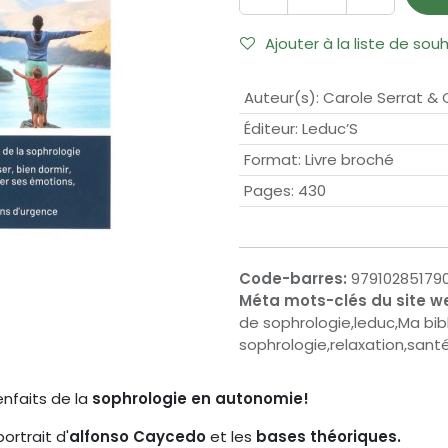
Ajouter à la liste de sou
Auteur(s)
:
Carole Serrat & C
Éditeur
:
Leduc’S
Format
:
Livre broché
Pages
:
430
Code-barres:
97910285179
Méta mots-clés du site w
de sophrologie,leduc,Ma bib
sophrologie,relaxation,santé
enfaits de la
sophrologie en autonomie!
ortrait d'
alfonso Caycedo
et les
bases théoriques.