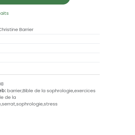
haits
hristine Barrier
08
eb:
barrier,Bible de la sophrologie,exercices
le de la
,serrat,sophrologie,stress