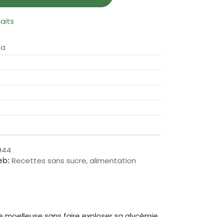
haits
ma
944
eb:
Recettes sans sucre, alimentation
e moelleuse sans faire exploser sa glycémie