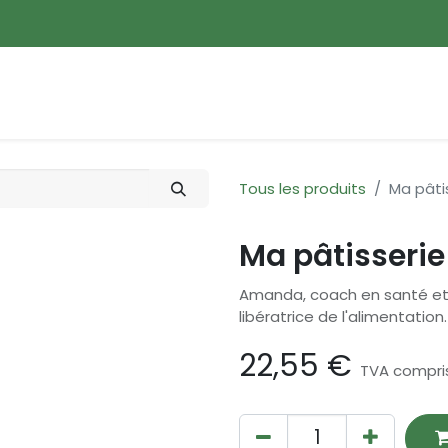
ences
Promotions
Nouveautés
Devenir membre
Tous les produits
Ma pâti
Ma pâtisserie
Amanda, coach en santé et 
libératrice de l'alimentation.
22,55
€
TVA compri