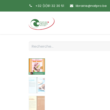
+32 (0)81 32 30 51
librairie@natpro.be
Accueil
Livres
Sem