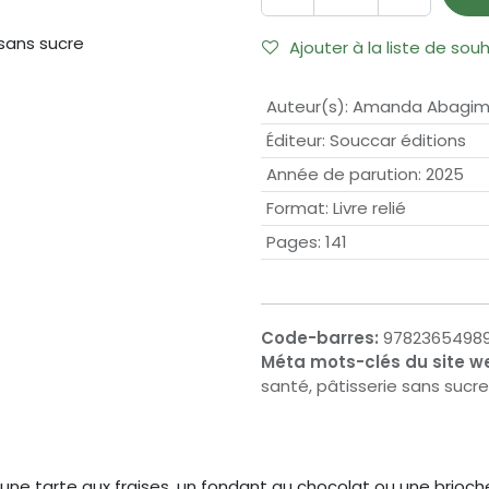
Ajouter à la liste de sou
Auteur(s)
:
Amanda Abagi
Éditeur
:
Souccar éditions
Année de parution
:
2025
Format
:
Livre relié
Pages
:
141
Code-barres:
9782365498
Méta mots-clés du site w
santé, pâtisserie sans sucre
une tarte aux fraises, un fondant au chocolat ou une brioch