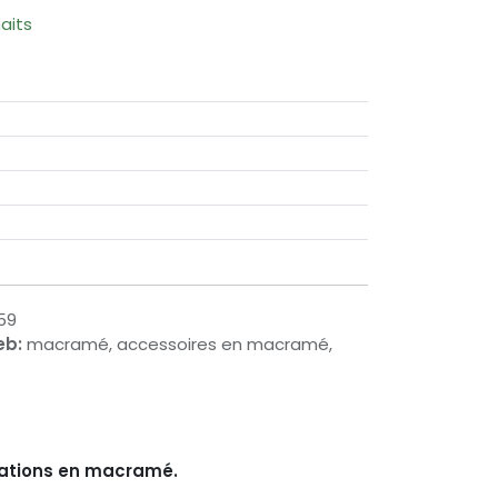
haits
59
eb:
macramé, accessoires en macramé,
éations en macramé.