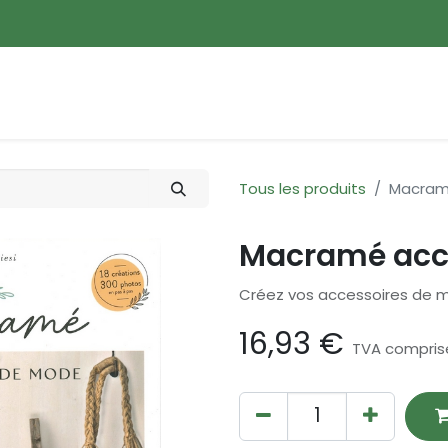
ences
Promotions
Nouveautés
Devenir membre
Tous les produits
Macram
Macramé acc
Créez vos accessoires de 
16,93
€
TVA compris