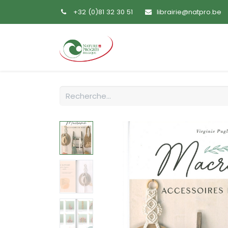
+32 (0)81 32 30 51
librairie@natpro.be
Accueil
Livres
Sem