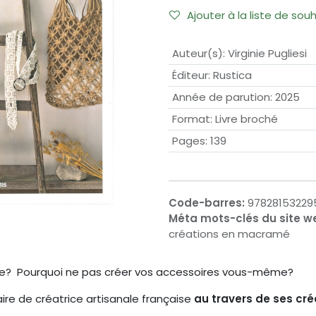
Ajouter à la liste de sou
Auteur(s)
:
Virginie Pugliesi
Éditeur
:
Rustica
Année de parution
:
2025
Format
:
Livre broché
Pages
:
139
Code-barres:
97828153229
Méta mots-clés du site w
créations en macramé
ture? Pourquoi ne pas créer vos accessoires vous-même?
ire de créatrice artisanale française
au travers de ses cr