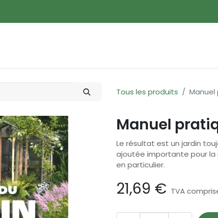
ences
Promotions
Nouveautés
Devenir membre
Tous les produits
Manuel 
Manuel prati
Le résultat est un jardin to
ajoutée importante pour la 
en particulier.
21,69
€
TVA compris