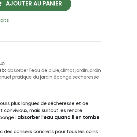
AJOUTER AU PANIER
haits
942
eb:
absorber l'eau de pluie,climat,jardin,jardin
nuel pratique du jardin éponge,secheresse
jours plus longues de sécheresse et de
t conviviaux, mais surtout les rendre
éponge :
absorber l’eau quand il en tombe
ec des conseils concrets pour tous les coins