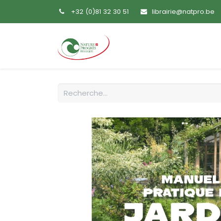
+32 (0)81 32 30 51
librairie@natpro.be
Accueil
Livres
Sem