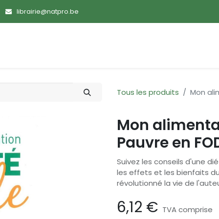
librairie@natpro.be
ences
Promotions
Nouveautés
Devenir membre
Tous les produits
Mon ali
Mon alimentat
Pauvre en F
Suivez les conseils d'une di
les effets et les bienfaits 
révolutionné la vie de l'aute
6,12
€
TVA comprise