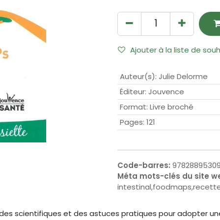
Ajouter à la liste de sou
Auteur(s)
:
Julie Delorme
Éditeur
:
Jouvence
Format
:
Livre broché
Pages
:
121
Code-barres:
97828895309
Méta mots-clés du site w
intestinal,foodmaps,recette
udes scientifiques et des astuces pratiques pour adopter 