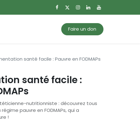
0
Mon panier
Faire un don
mentation santé facile : Pauvre en FODMAPs
ion santé facile :
ODMAPs
ététicienne-nutritionniste : découvrez tous
du régime pauvre en FODMAPs, qui a
ure !