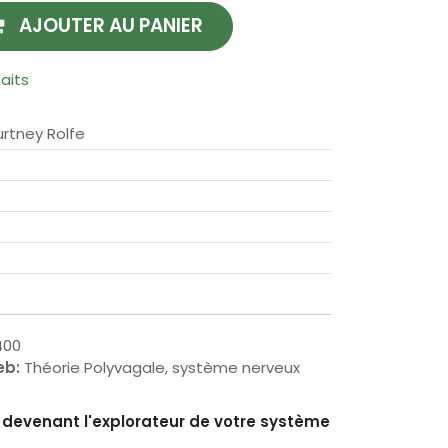
AJOUTER AU PANIER
haits
rtney Rolfe
400
eb:
Théorie Polyvagale, système nerveux
n devenant l'explorateur de votre système