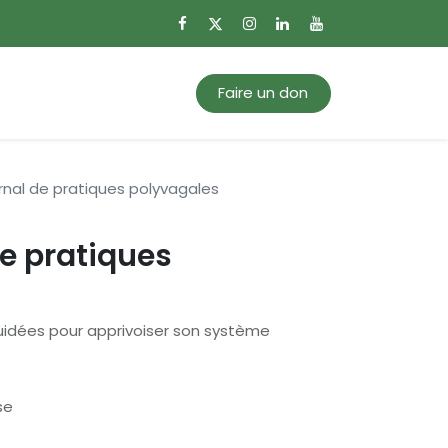
0
Mon panier
Faire un don
rnal de pratiques polyvagales
e pratiques
guidées pour apprivoiser son système
se