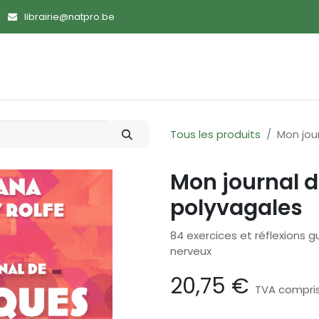
librairie@natpro.be
ences
Promotions
Nouveautés
Devenir membre
Tous les produits
Mon jou
Mon journal d
polyvagales
84 exercices et réflexions 
nerveux
20,75
€
TVA compri