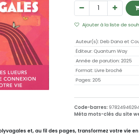
Ajouter à la liste de sou
Auteur(s)
:
Deb Dana et Cou
Éditeur
:
Quantum Way
Année de parution
:
2025
Format
:
Livre broché
Pages
:
205
Code-barres:
9782494629
Méta mots-clés du site w
lyvagales et, au fil des pages, transformez votre vie e