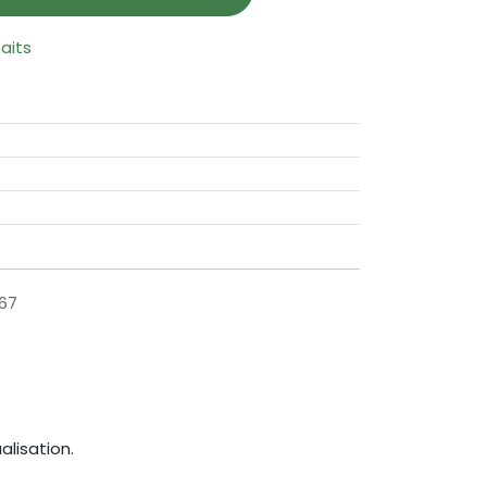
haits
67
alisation.