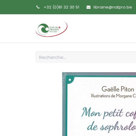
+32 (0)81 32 30 51
librairie@natpro.be
Accueil
Livres
Sem