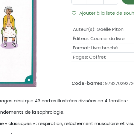
Ajouter à la liste de sou
Auteur(s)
:
Gaëlle Piton
Éditeur
:
Courrier du livre
Format
:
Livre broché
Pages
:
Coffret
Code-barres:
97827029272
pages ainsi que 43 cartes illustrées divisées en 4 familles :
fondements de la sophrologie.
ie « classiques » : respiration, relâchement musculaire et visu