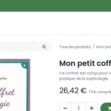
ences
Promotions
Nouveautés
Devenir membre
Tous les produits
Mon pet
Mon petit cof
Ce coffret est conçu pour 
pratique de la sophrologie.
26,42
€
TVA compri