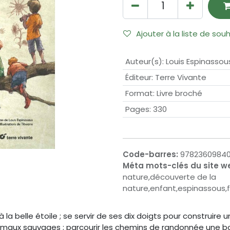
Ajouter à la liste de sou
Auteur(s)
:
Louis Espinassou
Éditeur
:
Terre Vivante
Format
:
Livre broché
Pages
:
330
Code-barres:
9782360984
Méta mots-clés du site w
nature,découverte de la
nature,enfant,espinassous,f
 belle étoile ; se servir de ses dix doigts pour construire un
es animaux sauvages ; parcourir les chemins de randonnée une