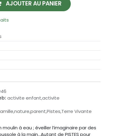
AJOUTER AU PANIER
haits
s
046
eb:
activite enfant,activite
amille,nature,parent,Pistes,Terre Vivante
 moulin à eau ; éveiller l’imaginaire par des
 boussole à la main…Autant de PISTES pour