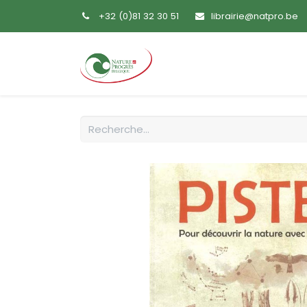
+32 (0)81 32 30 51
librairie@natpro.be
Accueil
Livres
Sem