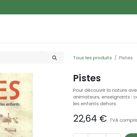
ences
Promotions
Nouveautés
Devenir membre
Tous les produits
Pistes
Pistes
Pour découvrir la nature ave
animateurs, enseignants : c
les enfants dehors.
22,64
€
TVA compri