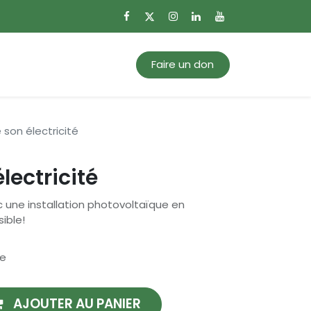
0
Mon panier
Faire un don
 son électricité
lectricité
c une installation photovoltaïque en
ible!
se
AJOUTER AU PANIER