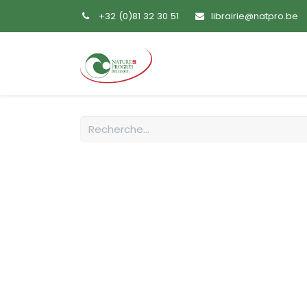
+32 (0)81 32 30 51
librairie@natpro.be
Accueil
Livres
Sem