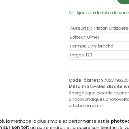
Ajouter à la liste de sou
Auteur(s)
:
Tristan Urtizber
Éditeur
:
Ulmer
Format
:
Livre broché
Pages
:
123
Code-barres:
97823792220
Méta mots-clés du site w
énergétique,electricite,ene
photovoltaïques,photovoltai
urtizberea,ulmer
té
, la méthode la plus simple et performante est le
photovo
 sur son toit
ou autre endroit et produire son électricité, vo