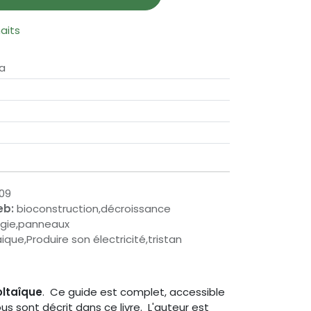
haits
ea
09
eb:
bioconstruction,décroissance
rgie,panneaux
que,Produire son électricité,tristan
ltaîque
. Ce guide est complet, accessible
us sont décrit dans ce livre. L'auteur est