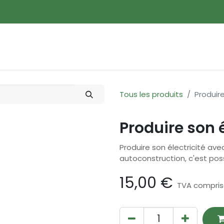
ences
Promotions
Nouveautés
Devenir membre
Tous les produits
Produire
Produire son é
Produire son électricité ave
autoconstruction, c'est poss
15,00
€
TVA compri