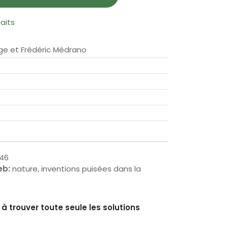
haits
ge et Frédéric Médrano
46
eb:
nature, inventions puisées dans la
 trouver toute seule les solutions