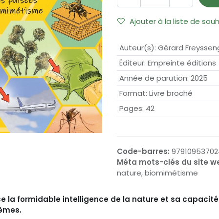
Ajouter à la liste de sou
Auteur(s)
:
Gérard Freyssen
Éditeur
:
Empreinte éditions
Année de parution
:
2025
Format
:
Livre broché
Pages
:
42
Code-barres:
97910953702
Méta mots-clés du site w
nature, biomimétisme
a formidable intelligence de la nature et sa capacité à
lèmes.