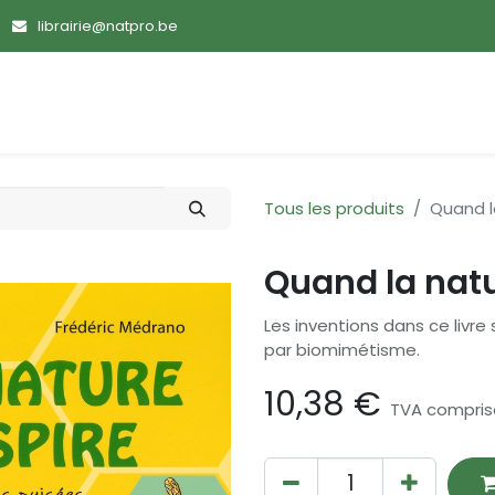
librairie@natpro.be
ences
Promotions
Nouveautés
Devenir membre
Tous les produits
Quand l
Quand la natu
Les inventions dans ce livr
par biomimétisme.
10,38
€
TVA compris