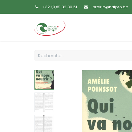
+32 (0)81 32 30 51
librairie@natpro.be
Accueil
Livres
Sem