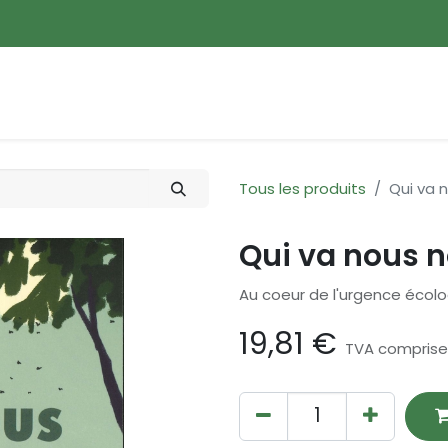
ences
Promotions
Nouveautés
Devenir membre
Tous les produits
Qui va n
Qui va nous n
Au coeur de l'urgence écolo
19,81
€
TVA comprise