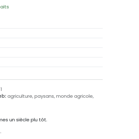
haits
1
eb:
agriculture, paysans, monde agricole,
es un siècle plu tôt.
.