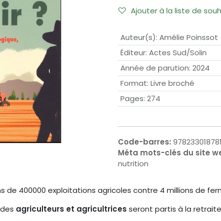
Ajouter à la liste de sou
Auteur(s)
:
Amélie Poinssot
Éditeur
:
Actes Sud/Solin
Année de parution
:
2024
Format
:
Livre broché
Pages
:
274
Code-barres:
978233018781
Méta mots-clés du site w
nutrition
de 400000 exploitations agricoles contre 4 millions de ferm
é des
agriculteurs et agricultrices
seront partis à la retraite