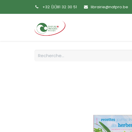
+32 (0)81 32 30 51
librairie@natpro.be
Accueil
Livres
Sem