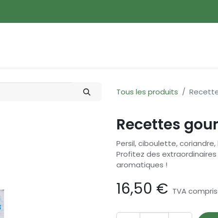
ences
Promotions
Nouveautés
Devenir membre
Tous les produits
Recett
Recettes gou
Persil, ciboulette, coriandre,
Profitez des extraordinaire
aromatiques !
16,50
€
TVA compri