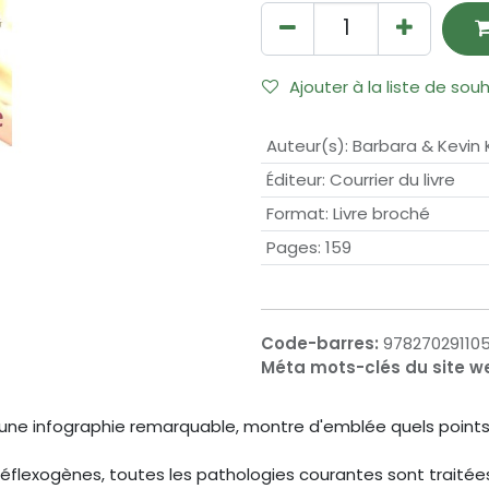
Ajouter à la liste de sou
Auteur(s)
:
Barbara & Kevin 
Éditeur
:
Courrier du livre
Format
:
Livre broché
Pages
:
159
Code-barres:
978270291105
Méta mots-clés du site w
une infographie remarquable, montre d'emblée quels points 
lexogènes, toutes les pathologies courantes sont traitées :