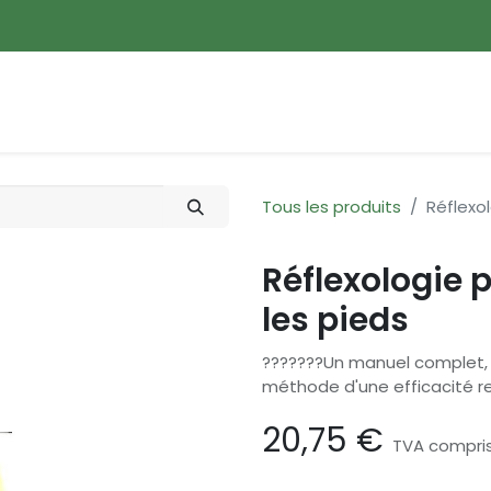
ences
Promotions
Nouveautés
Devenir membre
Tous les produits
Réflexo
Réflexologie 
les pieds
???????Un manuel complet, 
méthode d'une efficacité r
20,75
€
TVA compri