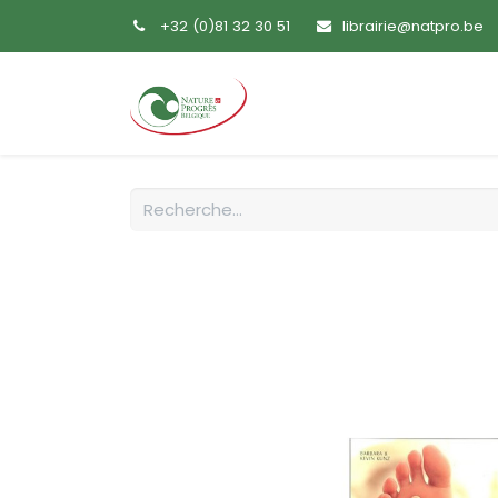
+32 (0)81 32 30 51
librairie@natpro.be
Accueil
Livres
Sem