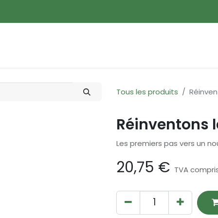
ences
Promotions
Nouveautés
Devenir membre
Tous les produits
Réinven
Réinventons 
Les premiers pas vers un 
20,75
€
TVA compri