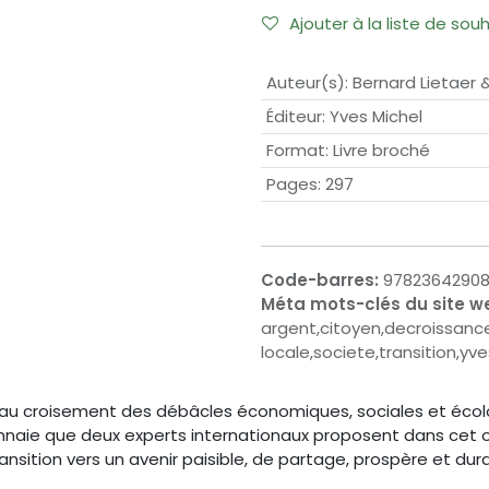
Ajouter à la liste de sou
Auteur(s)
:
Bernard Lietaer 
Éditeur
:
Yves Michel
Format
:
Livre broché
Pages
:
297
Code-barres:
9782364290
Méta mots-clés du site w
argent,citoyen,decroissanc
locale,societe,transition,yv
e au croisement des débâcles économiques, sociales et éco
naie que deux experts internationaux proposent dans cet ouv
sition vers un avenir paisible, de partage, prospère et durabl