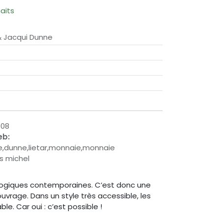
haits
& Jacqui Dunne
808
eb:
e,dunne,lietar,monnaie,monnaie
es michel
logiques contemporaines. C’est donc une
rage. Dans un style très accessible, les
e. Car oui : c’est possible !