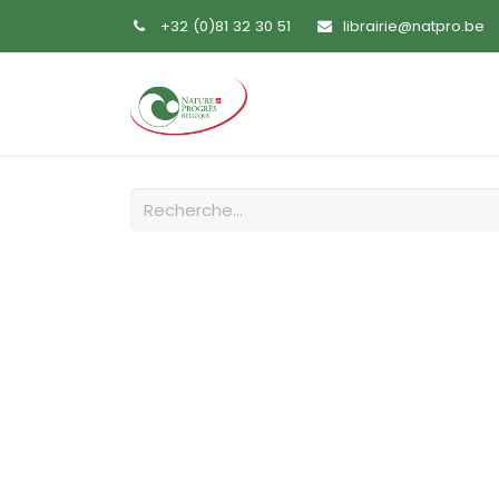
+32 (0)81 32 30 51
librairie@natpro.be
Accueil
Livres
Sem