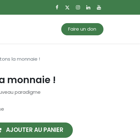
0
Mon panier
Faire un don
tons la monnaie !
la monnaie !
nouveau paradigme
se
AJOUTER AU PANIER