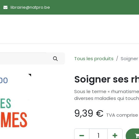
librairie@natpro.be
ences
Promotions
Nouveautés
Devenir membre
Tous les produits
Soigner
Soigner ses 
Sous le terme « rhumatism
diverses maladies qui touch
9,39
€
TVA comprise