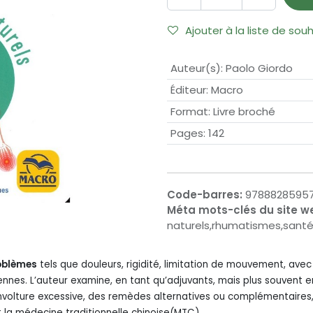
Ajouter à la liste de sou
Auteur(s)
:
Paolo Giordo
Éditeur
:
Macro
Format
:
Livre broché
Pages
:
142
Code-barres:
9788828595
Méta mots-clés du site w
naturels,rhumatismes,sant
oblèmes
tels que douleurs, rigidité, limitation de mouvement, ave
diennes. L’auteur examine, en tant qu’adjuvants, mais plus souvent
nvolture excessive, des remèdes alternatives ou complémentaire
et la médecine traditionnelle chinoise(MTC)