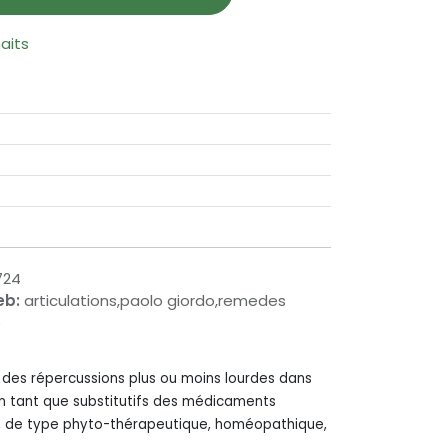
haits
724
eb:
articulations,paolo giordo,remedes
é
c des répercussions plus ou moins lourdes dans
 en tant que substitutifs des médicaments
s, de type phyto-thérapeutique, homéopathique,