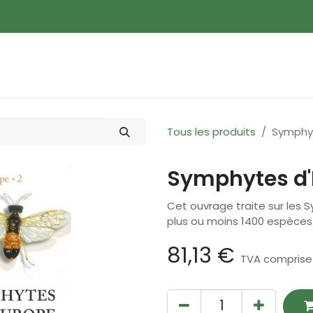
ences
Promotions
Nouveautés
Devenir membre
Tous les produits
Symphy
Symphytes d'
Cet ouvrage traite sur les S
plus ou moins 1400 espèces r
81,13
€
TVA comprise