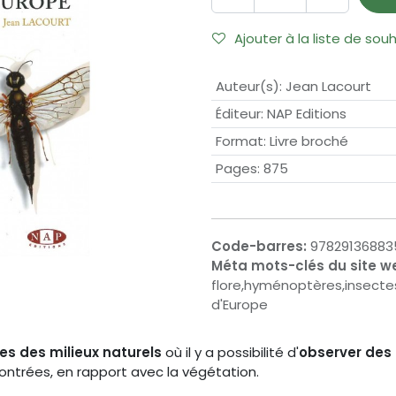
Ajouter à la liste de sou
Auteur(s)
:
Jean Lacourt
Éditeur
:
NAP Editions
Format
:
Livre broché
Pages
:
875
Code-barres:
97829136883
Méta mots-clés du site w
flore,hyménoptères,insecte
d'Europe
s des milieux naturels
où il y a possibilité d'
observer des
ontrées, en rapport avec la végétation.