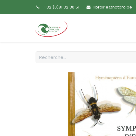
+32 (0)81 32 30 51
librairie@natpro.be
Accueil
Livres
Sem