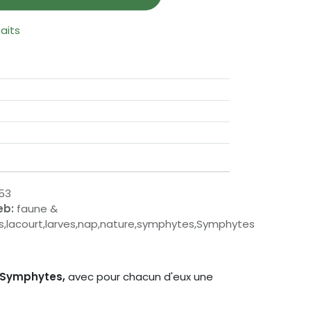
haits
53
eb:
faune &
s,lacourt,larves,nap,nature,symphytes,Symphytes
 Symphytes,
avec pour chacun d'eux une