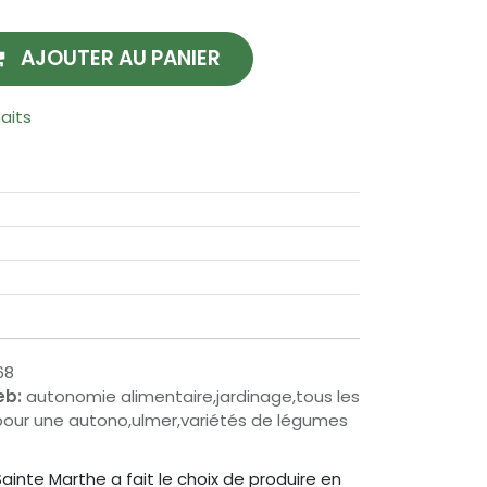
AJOUTER AU PANIER
haits
68
eb:
autonomie alimentaire,jardinage,tous les
our une autono,ulmer,variétés de légumes
inte Marthe a fait le choix de produire en