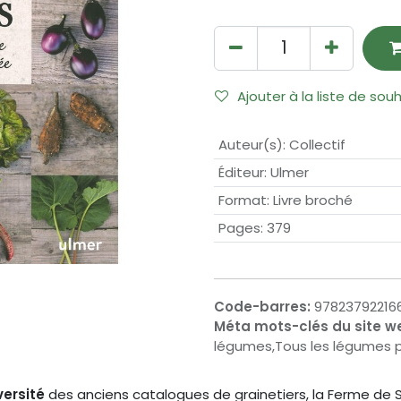
Ajouter à la liste de sou
Auteur(s)
:
Collectif
Éditeur
:
Ulmer
Format
:
Livre broché
Pages
:
379
Code-barres:
97823792216
Méta mots-clés du site w
légumes,Tous les légumes p
versité
des anciens catalogues de grainetiers, la Ferme de Sa