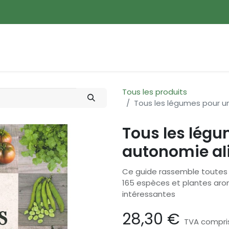
ences
Promotions
Nouveautés
Devenir membre
Tous les produits
Tous les légumes pour u
Tous les lég
autonomie al
Ce guide rassemble toutes l
165 espèces et plantes arom
intéressantes
28,30
€
TVA compri