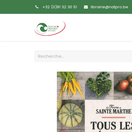
+32 (0)81 32 30 51
librairie@natpro.be
Accueil
Livres
Sem