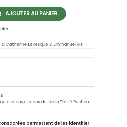
AJOUTER AU PANIER
haits
e & Catherine Levesque & Emmanuel Risi
46
eb:
oiseaux,oiseaux du jardin,Traité Rustica
consacrées permettent de les identifier.