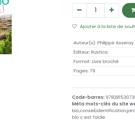
Ajouter à la liste de sou
Auteur(s)
:
Philippe Asseray
Éditeur
:
Rustica
Format
:
Livre broché
Pages
:
79
Code-barres:
97828153073
Méta mots-clés du site w
bio,conseil,identification,ja
bio c est facile