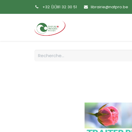
+32 (0)81 32 30 51
librairie@natpro.be
Accueil
Livres
Sem