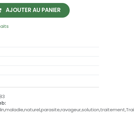
AJOUTER AU PANIER
haits
83
eb:
rdin,maladie,naturel,parasite,ravageur,solution,traitement,Tra