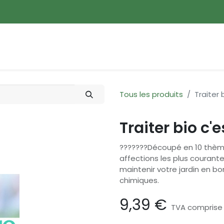
ences
Promotions
Nouveautés
Devenir membre
Tous les produits
Traiter 
Traiter bio c'e
???????Découpé en 10 thème
affections les plus courante
maintenir votre jardin en bo
chimiques.
9,39
€
TVA comprise