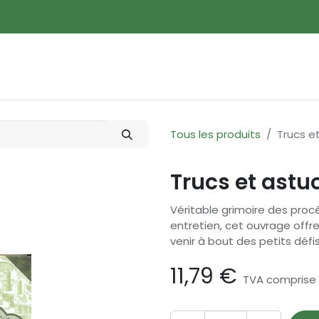
ences
Promotions
Nouveautés
Devenir membre
Tous les produits
Trucs e
Trucs et astu
Véritable grimoire des proc
entretien, cet ouvrage offr
venir à bout des petits défi
11,79
€
TVA comprise