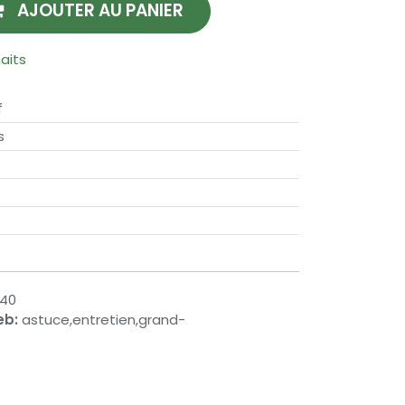
AJOUTER AU PANIER
haits
f
s
940
eb:
astuce,entretien,grand-