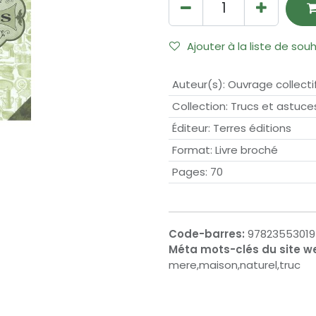
Ajouter à la liste de sou
Auteur(s)
:
Ouvrage collecti
Collection
:
Trucs et astuce
Éditeur
:
Terres éditions
Format
:
Livre broché
Pages
:
70
Code-barres:
9782355301
Méta mots-clés du site w
mere,maison,naturel,truc