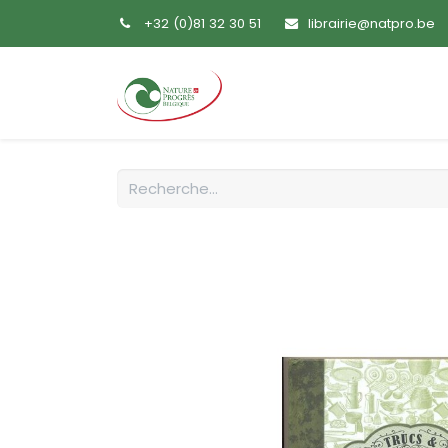
+32 (0)81 32 30 51
librairie@natpro.be
Accueil
Livres
Sem