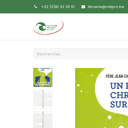
+32 (0)81 32 30 51
librairie@natpro.be
Accueil
Livres
Sem