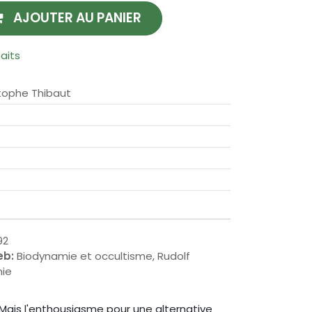
AJOUTER AU PANIER
haits
tophe Thibaut
92
eb:
Biodynamie et occultisme, Rudolf
mie
Mais l'enthousiasme pour une alternative