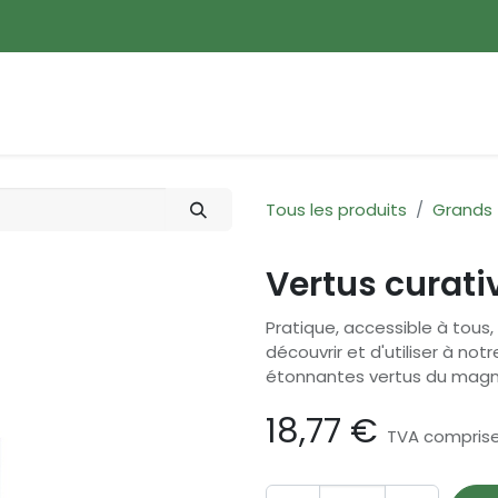
ences
Promotions
Nouveautés
Devenir membre
Tous les produits
Grands
Vertus curat
Pratique, accessible à tous, 
découvrir et d'utiliser à not
étonnantes vertus du magn
18,77
€
TVA compris