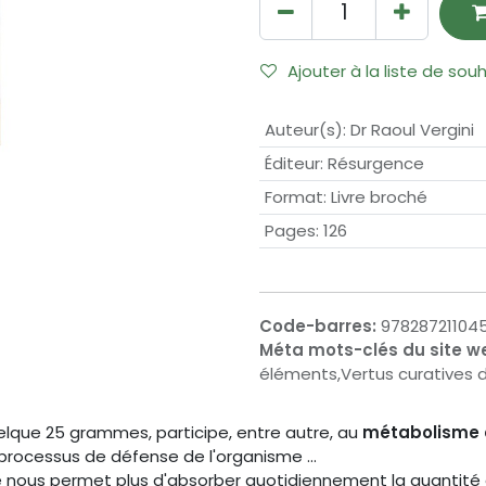
Ajouter à la liste de sou
Auteur(s)
:
Dr Raoul Vergini
Éditeur
:
Résurgence
Format
:
Livre broché
Pages
:
126
Code-barres:
97828721104
Méta mots-clés du site w
éléments,Vertus curatives
elque 25 grammes, participe, entre autre, au
métabolisme d
processus de défense de l'organisme ...
e nous permet plus d'absorber quotidiennement la quantité