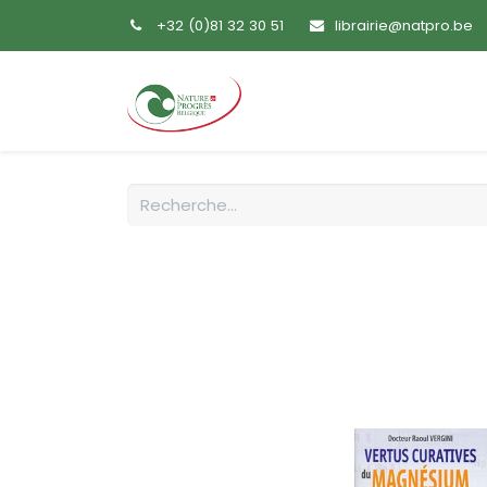
+32 (0)81 32 30 51
librairie@natpro.be
Accueil
Livres
Sem