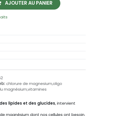
AJOUTER AU PANIER
haits
52
eb:
chlorure de magnesium,oligo
 du magnésium,vitamines
es lipides et des glucides
, intervient
 de magnésium dont nos cellules ont besoin.