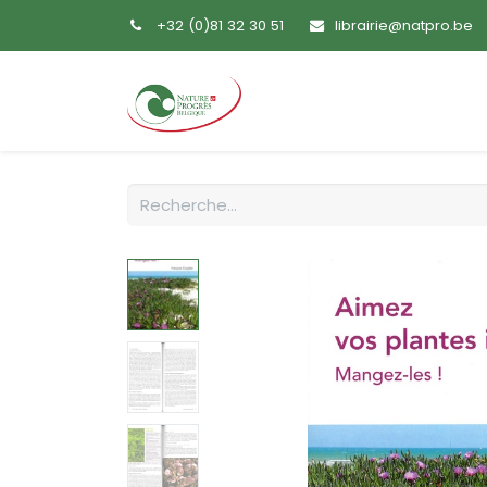
+32 (0)81 32 30 51
librairie@natpro.be
Accueil
Livres
Sem