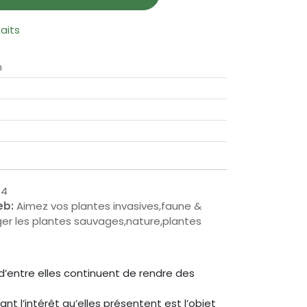
haits
n
14
eb:
Aimez vos plantes invasives,faune &
er les plantes sauvages,nature,plantes
d’entre elles continuent de rendre des
ant l’intérêt qu’elles présentent est l’objet