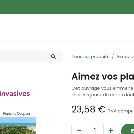
ences
Promotions
Nouveautés
Devenir membre
Tous les produits
Aimez v
Aimez vos pla
Cet ouvrage vous emmène à 
tous les jours, de celles don
23,58
€
TVA compri