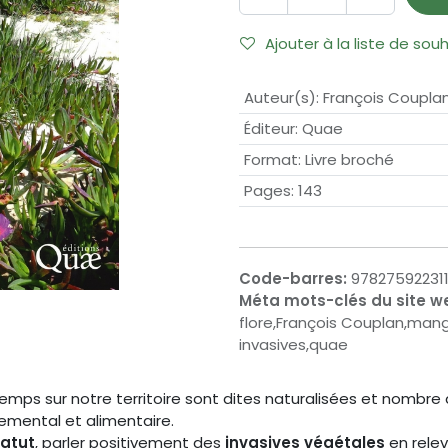
Ajouter à la liste de sou
Auteur(s)
:
François Coupla
Éditeur
:
Quae
Format
:
Livre broché
Pages
:
143
Code-barres:
97827592231
Méta mots-clés du site w
flore,François Couplan,mang
invasives,quae
mps sur notre territoire sont dites naturalisées et nombre 
emental et alimentaire.
tatut
, parler positivement des
invasives végétales
en relev