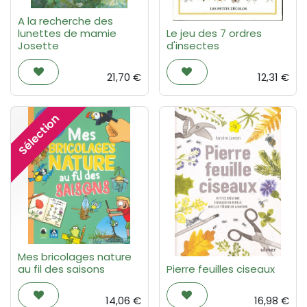
A la recherche des
lunettes de mamie
Le jeu des 7 ordres
Josette
d'insectes
21,70
€
12,31
€
Sélection
Mes bricolages nature
au fil des saisons
Pierre feuilles ciseaux
14,06
€
16,98
€