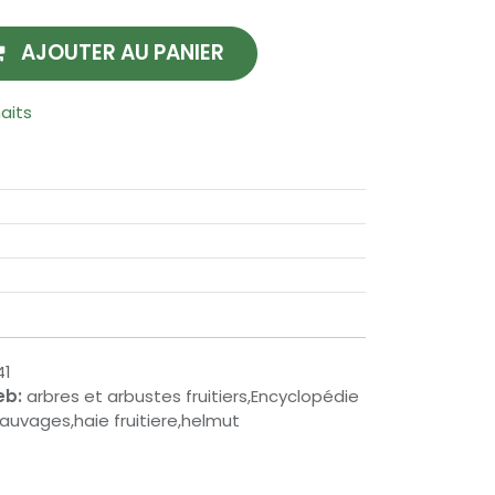
AJOUTER AU PANIER
haits
41
eb:
arbres et arbustes fruitiers,Encyclopédie
 sauvages,haie fruitiere,helmut