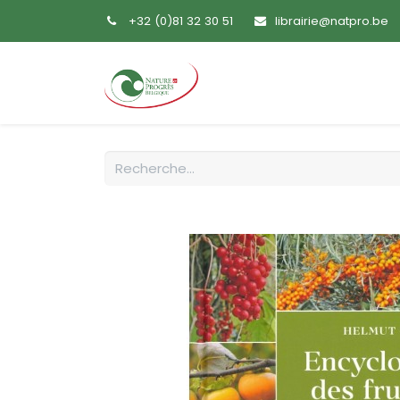
+32 (0)81 32 30 51
librairie@natpro.be
Accueil
Livres
Sem