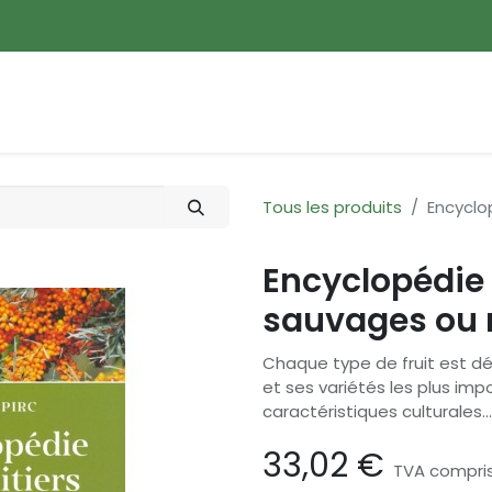
ences
Promotions
Nouveautés
Devenir membre
Tous les produits
Encyclo
Encyclopédie 
sauvages ou
Chaque type de fruit est dé
et ses variétés les plus imp
caractéristiques culturales...
33,02
€
TVA compri