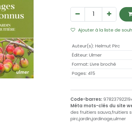
Ajouter à la liste de sou
Auteur(s)
:
Helmut Pirc
Éditeur
:
Ulmer
Format
:
Livre broché
Pages
:
415
Code-barres:
97823792219
Méta mots-clés du site w
des fruitiers sauva,fruitiers
pirc,jardin,jardinage,ulmer